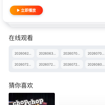
立即播放
在线观看
20260629期
20260630期
20260701期
20260706期
20260727期
20260728期
20260729期
20260803期
猜你喜欢