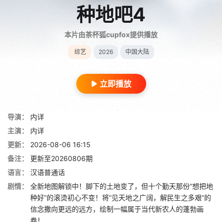
种地吧4
本片由茶杯狐cupfox提供播放
综艺
2026
中国大陆
立即播放
导演：
内详
主演：
内详
更新：
2026-08-06 16:15
备注：
更新至20260806期
语言：
汉语普通话
剧情：
全新地图解锁中！脚下的土地变了，但十个勤天那份“想把地
种好”的滚烫初心不变！将“见天地之广阔，解民生之多艰”的
信念撒向更远的远方，绘制一幅属于当代新农人的蓬勃画
卷！