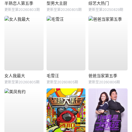
半熟恋人第五季
型男大主厨
综艺大热门
更新至第20260803期
更新至第20260805期
更新至第20250829期
女人我最大
毛雪汪
爸爸当家第五季
更新至第20260805期
更新至20260805期
更新至20260806期