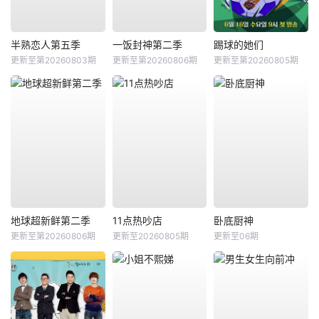
半熟恋人第五季
一饭封神第二季
踢球的她们
更新至第20260803期
更新至第20260806期
更新至第20260805期
地球超新鲜第二季
11点热吵店
卧底厨神
更新至第20260806期
更新至20260805期
更新至06期