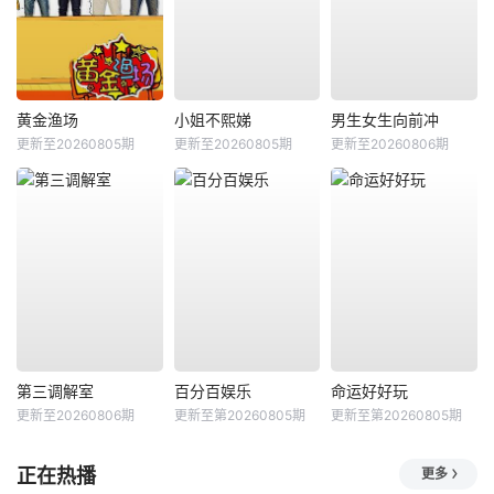
黄金渔场
小姐不熙娣
男生女生向前冲
更新至20260805期
更新至20260805期
更新至20260806期
第三调解室
百分百娱乐
命运好好玩
更新至20260806期
更新至第20260805期
更新至第20260805期
正在热播
更多