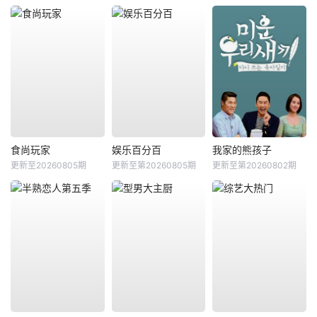
食尚玩家
娱乐百分百
我家的熊孩子
更新至20260805期
更新至第20260805期
更新至第20260802期