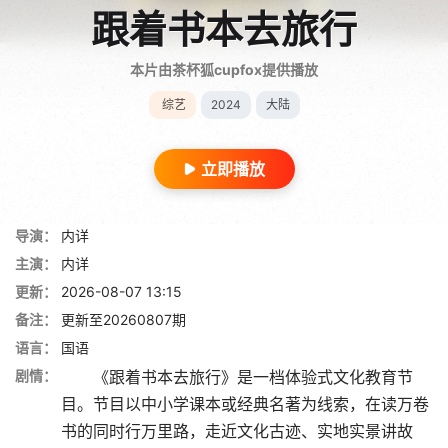
跟着书本去旅行
本片由茶杯狐cupfox提供播放
综艺
2024
大陆
立即播放
导演：
内详
主演：
内详
更新：
2026-08-07 13:15
备注：
更新至20260807期
语言：
国语
剧情：
《跟着书本去旅行》是一档体验式文化教育节
目。节目以中小学课本或经典名著为线索，在读万卷
书的同时行万里路，走近文化古迹、实地实景讲故