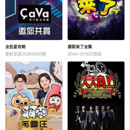
全民星攻略
康熙来了全集
更新至第20260806期
2004-2016已完结