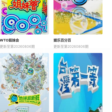
WTO姐妹会
娱乐百分百
更新至第20260806期
更新至第20260806期