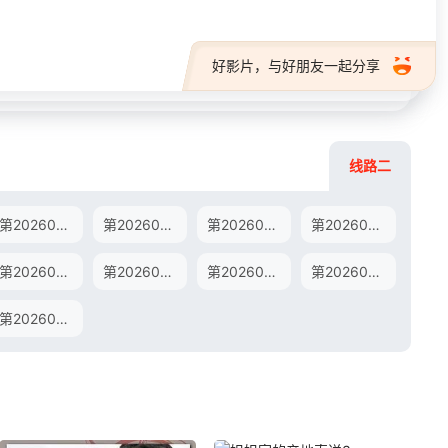
好影片，与好朋友一起分享
线路二
第20260627期
第20260628期
第20260702期
第20260703期
第20260718期
第20260719期
第20260723期
第20260724期
第20260807期加更