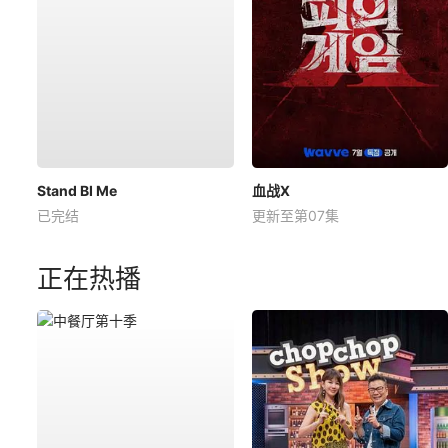
Stand BI Me
血战X
已完结
更新至第07集
正在热播