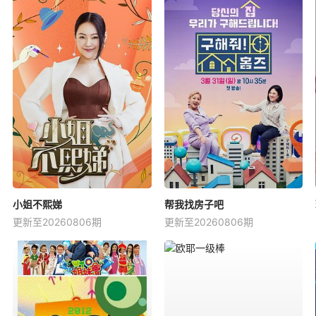
小姐不熙娣
帮我找房子吧
更新至20260806期
更新至20260806期