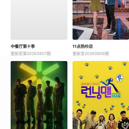
中餐厅第十季
11点热吵店
更新至第20260807期
更新至20260806期