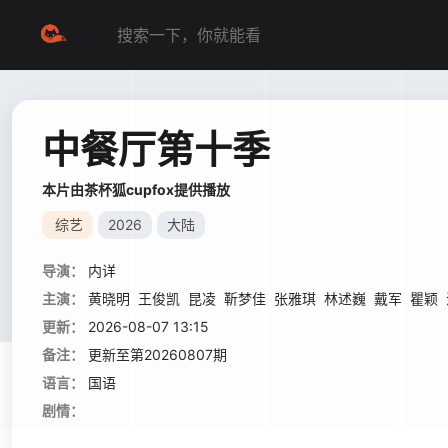
中餐厅第十季
本片由茶杯狐cupfox提供播放
综艺
2026
大陆
导演：
内详
主演：
黄晓明
王俊凯
昆凌
靳梦佳
张雅琪
林述巍
戴军
瞿颖
更新：
2026-08-07 13:15
备注：
更新至第20260807期
语言：
国语
剧情：