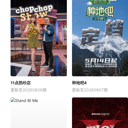
11点热吵店
种地吧4
更新至20260806期
更新至20260807期