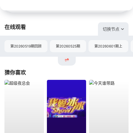
在线观看
切换节点
第20260519期回顾
第20260525期
第20260601期上
猜你喜欢