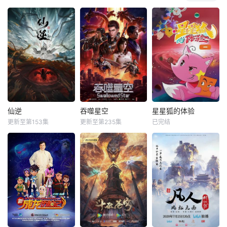
仙逆
吞噬星空
星星狐的体验
更新至第153集
更新至第235集
已完结