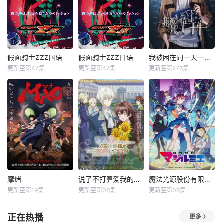
假面骑士ZZZ国语
假面骑士ZZZ日语
我被困在同一天一千年动态漫
更新至第47集
更新至第47集
更新至第276集
摩绪
说了不打算爱我的公爵继承人，不知为何对我宠爱有加
魔法光源股份有限公司第二季
更新至第19集
更新至第06集
更新至第06集
正在热播
更多