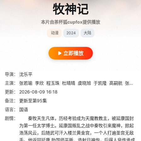
牧神记
本片由茶杯狐cupfox提供播放
动漫
2024
大陆
立即播放
导演：
沈乐平
主演：
张若瑜
李欣
程玉珠
杜晴晴
虞晓旭
于凯隆
高嗣航
张恒
王
更新：
2026-08-09 16:18
备注：
更新至第95集
语言：
国语
剧情：
秦牧天生凡体，历经考验成为天魔教教主，被延康国封
为第一任太学博士。延康国叛乱之战中秦牧引来魔神，掀起
浩荡风云，后随武可汗入楼兰黄金宫，一个人打遍圣宫无敌
手。他返回延康,助国师平叛、造射日神炮，后得人皇传承成