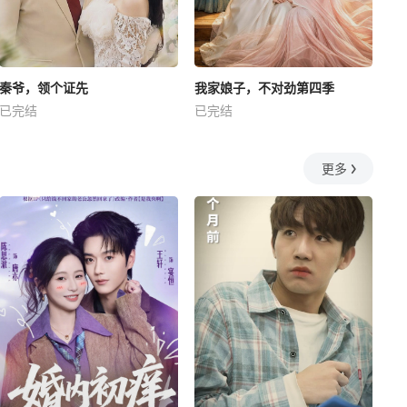
秦爷，领个证先
我家娘子，不对劲第四季
已完结
已完结
更多