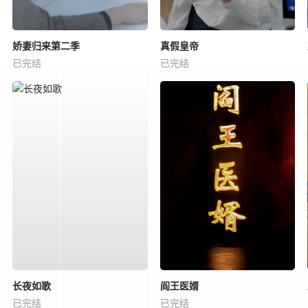
娇妻归来第二季
真假皇帝
已完结
已完结
长夜如歌
阎王医婿
已完结
已完结