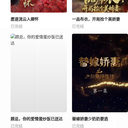
愿逐流云入卿怀
一品布衣，开局捡个美娇妻
已完结
已完结
顾总，你的爱情蛋炒饭已送达
替嫁娇妻少奶奶要逃
已完结
已完结