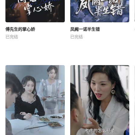
傅先生的掌心娇
凤阙一诺半生错
已完结
已完结