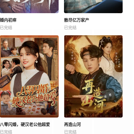
婚内初痒
散尽亿万家产
已完结
已完结
八零闪婚，硬汉老公他超爱
再造山河
已完结
已完结