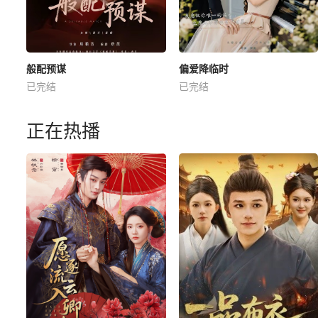
般配预谋
偏爱降临时
已完结
已完结
正在热播