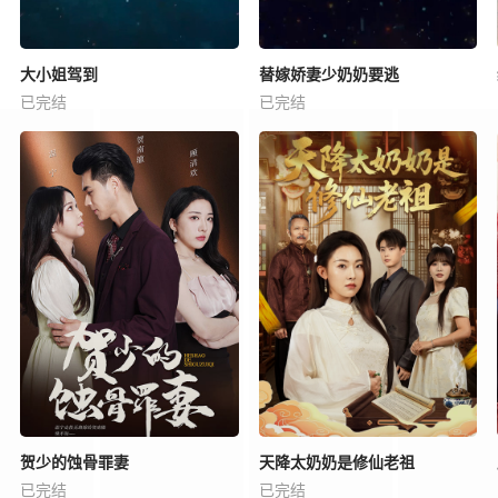
大小姐驾到
替嫁娇妻少奶奶要逃
已完结
已完结
贺少的蚀骨罪妻
天降太奶奶是修仙老祖
已完结
已完结