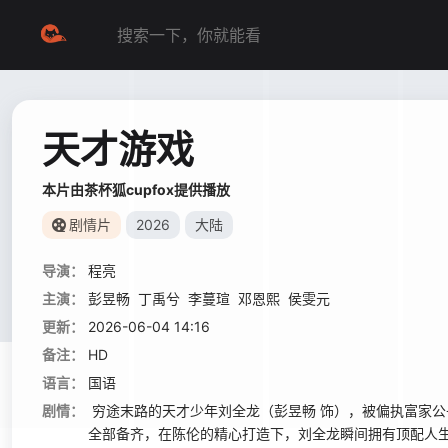
天才游戏
本片由茶杯狐cupfox提供播放
剧情片
2026
大陆
导演：
程亮
主演：
彭昱畅
丁禹兮
李蔓瑄
邓恩熙
侯雯元
更新：
2026-06-04 14:16
备注：
HD
语言：
国语
剧情：
穷途末路的天才少年刘全龙（彭昱畅 饰），被偏执富家公
全部备齐，在陈伦的精心打造下，刘全龙瞬间拥有顶配人生