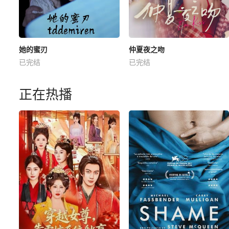
她的蜜刃
仲夏夜之吻
已完结
已完结
正在热播