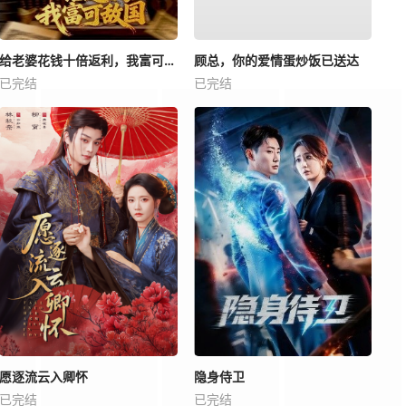
给老婆花钱十倍返利，我富可敌国
顾总，你的爱情蛋炒饭已送达
已完结
已完结
愿逐流云入卿怀
隐身侍卫
已完结
已完结