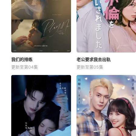
我们的排练
老公要求我去出轨
更新至第04集
更新至第05集