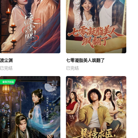
渡尘渊
七零凝脂美人飒翻了
已完结
已完结