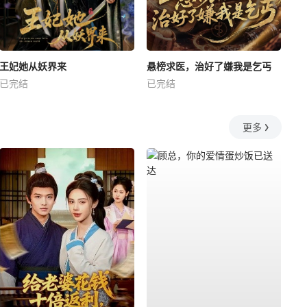
王妃她从妖界来
悬榜求医，治好了嫌我是乞丐
已完结
已完结
更多