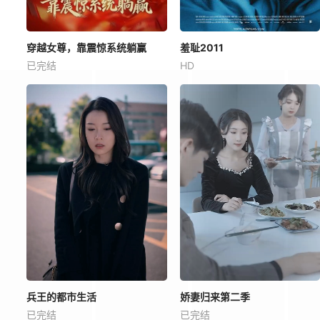
穿越女尊，靠震惊系统躺赢
羞耻2011
已完结
HD
兵王的都市生活
娇妻归来第二季
已完结
已完结