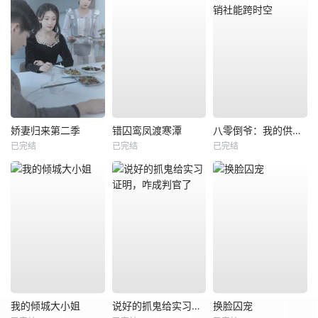
娇妻归来第二季
错囚鸾凤渡寒潭
八零倒爷：我的供销社能跨时空
已完结
已完结
已完结
我的倾城大小姐
说好的抓鬼给实习证明，咋成判官了
换脸囚宠