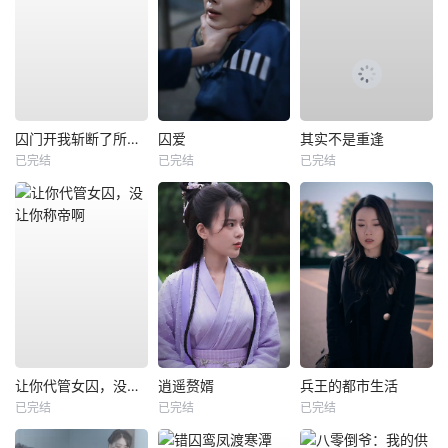
囚门开我斩断了所有阴谋
囚爱
其实不是重逢
已完结
已完结
已完结
让你代管女囚，没让你称帝啊
逍遥赘婿
兵王的都市生活
已完结
已完结
已完结