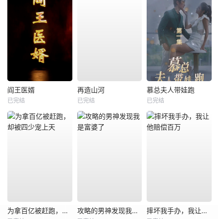
阎王医婿
再造山河
慕总夫人带娃跑
已完结
已完结
已完结
为拿百亿被赶跑，却被四少宠上天
攻略的男神发现我是富婆了
摔坏我手办，我让他赔偿百万