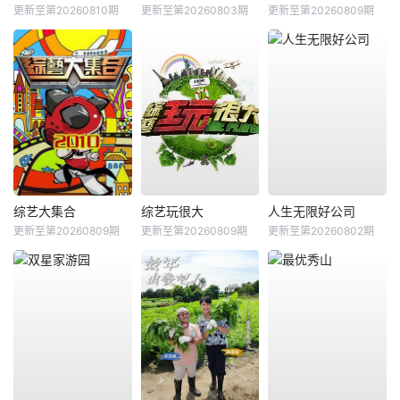
更新至第20260810期
更新至第20260803期
更新至第20260809期
综艺大集合
综艺玩很大
人生无限好公司
更新至第20260809期
更新至第20260809期
更新至第20260802期