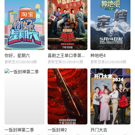
你好，星期六
喜剧之王单口季第三季
种地吧4
更新至20260809期
更新至第20260810期
更新至第20260808期
一饭封神第二季
一饭封神2
开门大吉