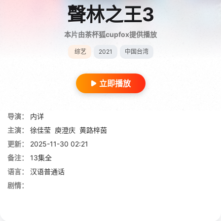
聲林之王3
本片由茶杯狐cupfox提供播放
综艺
2021
中国台湾
立即播放
导演：
内详
主演：
徐佳莹
庾澄庆
黄路梓茵
更新：
2025-11-30 02:21
备注：
13集全
语言：
汉语普通话
剧情：