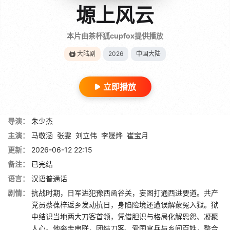
塬上风云
本片由茶杯狐cupfox提供播放
大陆剧
2026
中国大陆
立即播放
导演：
朱少杰
主演：
马敬涵
张雯
刘立伟
李晟烨
崔宝月
更新：
2026-06-12 22:15
备注：
已完结
语言：
汉语普通话
剧情：
抗战时期，日军进犯豫西函谷关，妄图打通西进要道。共产
党员蔡葆梓返乡发动抗日，身陷险境还遭误解蒙冤入狱。狱
中结识当地两大刀客首领，凭借胆识与格局化解恩怨、凝聚
人心。他奔走串联，团结刀客、爱国官兵与乡间百姓，整合