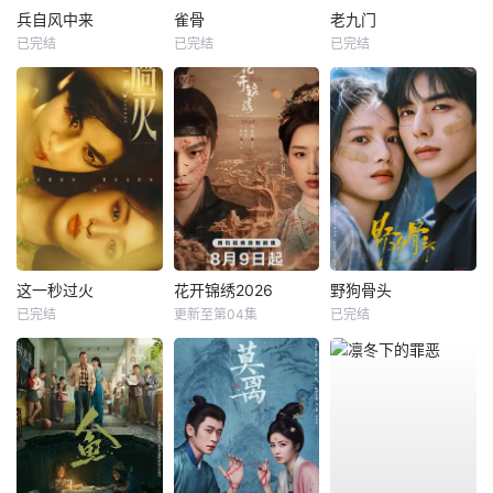
兵自风中来
雀骨
老九门
已完结
已完结
已完结
这一秒过火
花开锦绣2026
野狗骨头
已完结
更新至第04集
已完结