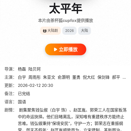
太平年
本片由茶杯狐cupfox提供播放
大陆剧
2026
大陆
立即播放
导演：
杨磊
陆贝珂
主演：
白宇
周雨彤
朱亚文
俞灏明
董勇
倪大红
保剑锋
郝平
蒋恺
更新：
2026-02-12 20:30
备注：
已完结
语言：
国语
剧情：
剧集聚焦钱弘俶（白宇 饰）、赵匡胤、郭荣三人在国家板荡
中的命运抉择。他们目睹离乱，深知唯有重建秩序方能终止
苦难。钱弘俶秉持“保境安民”，守护一方；郭荣志在重振纲
常，然天不假年；赵匡胤顺势而为，立宋建制，革新图治。