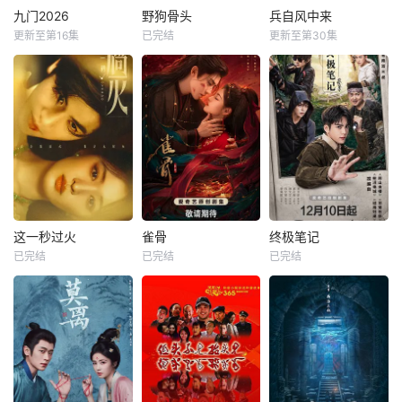
九门2026
野狗骨头
兵自风中来
更新至第16集
已完结
更新至第30集
这一秒过火
雀骨
终极笔记
已完结
已完结
已完结