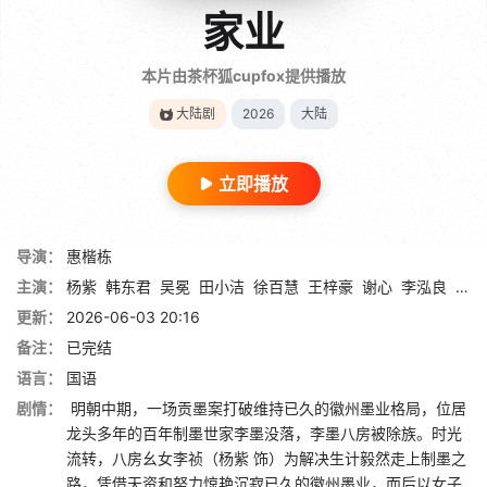
家业
本片由茶杯狐cupfox提供播放
大陆剧
2026
大陆
立即播放
导演：
惠楷栋
主演：
杨紫
韩东君
吴冕
田小洁
徐百慧
王梓豪
谢心
李泓良
杨斯
更新：
2026-06-03 20:16
备注：
已完结
语言：
国语
剧情：
明朝中期，一场贡墨案打破维持已久的徽州墨业格局，位居
龙头多年的百年制墨世家李墨没落，李墨八房被除族。时光
流转，八房幺女李祯（杨紫 饰）为解决生计毅然走上制墨之
路，凭借天资和努力惊艳沉寂已久的徽州墨业，而后以女子