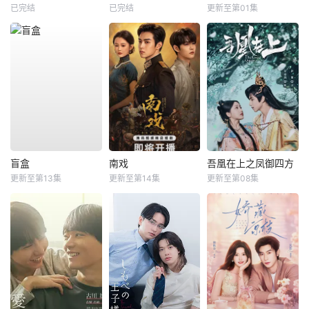
已完结
已完结
更新至第01集
盲盒
南戏
吾凰在上之凤御四方
更新至第13集
更新至第14集
更新至第08集