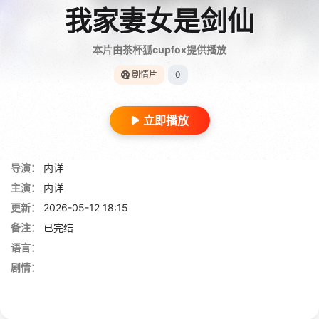
我家妻女是剑仙
本片由茶杯狐cupfox提供播放
剧情片
0
立即播放
导演：
内详
主演：
内详
更新：
2026-05-12 18:15
备注：
已完结
语言：
剧情：