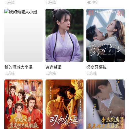
已完结
已完结
HD中字
我的倾城大小姐
逍遥赘婿
盛夏芬德拉
已完结
已完结
已完结