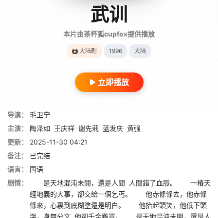
武训
本片由茶杯狐cupfox提供播放
大陆剧
1996
大陆
立即播放
导演：
毛卫宁
主演：
陶泽如
王庆祥
谢先莉
蓝发庆
黄强
更新：
2025-11-30 04:21
备注：
已完结
语言：
国语
剧情：
是天地混沌未開，還是人間 人間錯了血脈。 一樁天
經地義的大事，卻交給一個乞丐。 他赤條條去，他赤條
條來，心裏到底糊塗還是明白。 他抬起頭笑，他低下頭
哭，身無分文 他卻千金難買。 是天地混沌未開，還是人