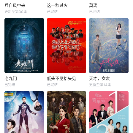
兵自风中来
这一秒过火
莫离
更新至第30集
已完结
已完结
老九门
低头不见抬头见
天才，女友
已完结
已完结
更新至第14集