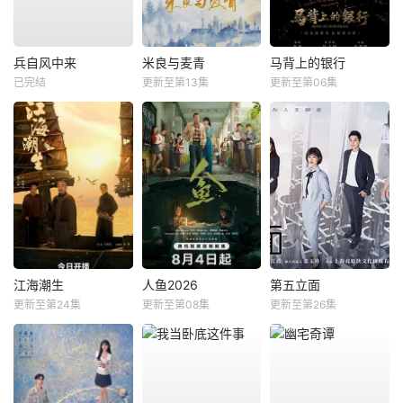
兵自风中来
米良与麦青
马背上的银行
已完结
更新至第13集
更新至第06集
江海潮生
人鱼2026
第五立面
更新至第24集
更新至第08集
更新至第26集