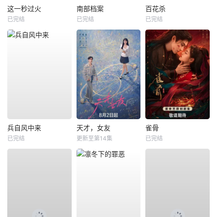
这一秒过火
南部档案
百花杀
已完结
已完结
已完结
兵自风中来
天才，女友
雀骨
已完结
更新至第14集
已完结