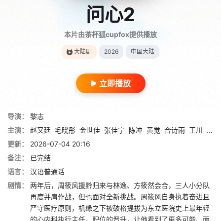
问心2
本片由茶杯狐cupfox提供播放
大陆剧
2026
中国大陆
立即播放
导演：
黎志
主演：
赵又廷
毛晓彤
金世佳
张佳宁
陈冲
黄觉
合诗雨
王川
孙浠
更新：
2026-07-04 20:16
备注：
已完结
语言：
汉语普通话
剧情：
两年后，周筱风援黔归来与林逸、方筱然会合，三人小分队
再度并肩作战，但也面对全新挑战。周筱风自身执着奋进且
严守医疗原则，机缘之下被破格提拔为东立医院史上最年轻
的心内科执行主任。职位的晋升，让他看到了更多可能、面