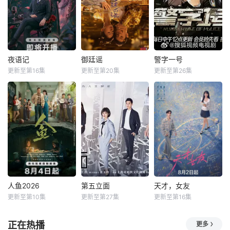
夜语记
御廷谣
警字一号
更新至第16集
更新至第20集
更新至第26集
人鱼2026
第五立面
天才，女友
更新至第10集
更新至第27集
更新至第16集
正在热播
更多