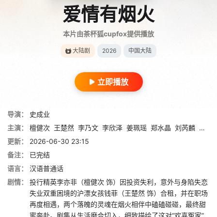
爱情有烟火
本片由茶杯狐cupfox提供播放
大陆剧
2026
中国大陆
立即播放
导演：
史成业
主演：
檀健次
王楚然
李乃文
李欣泽
姜珮瑶
郑水晶
刘芮麟
杨童
更新：
2026-06-30 23:15
备注：
已完结
语言：
汉语普通话
剧情：
投行精英李亦非（檀健次 饰）因投资失利，意外与身陷失恋
失业双重困境的沪漂女孩钱菲（王楚然 饰）合租，并在职场
再度相遇，两个落魄的灵魂在烟火相伴中磕磕碰碰，最终甜
蜜奔赴。剧集从生活磨合切入，细致描绘了这对“欢喜冤家”