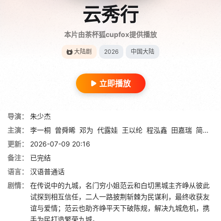
云秀行
本片由茶杯狐cupfox提供播放
大陆剧
2026
中国大陆
立即播放
导演：
朱少杰
主演：
李一桐
曾舜晞
邓为
代露娃
王以纶
程泓鑫
田嘉瑞
简宇熙
更新：
2026-07-09 20:16
备注：
已完结
语言：
汉语普通话
剧情：
在传说中的九城，名门穷小姐范云和白切黑城主齐峥从彼此
试探到相互信任，二人一路披荆斩棘为民谋利，最终收获友
谊与爱情；范云也助齐峥平天下破陈规，解决九城危机，携
手为民打造繁荣九城。