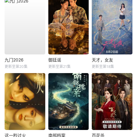
九门2026
御廷谣
天才，女友
更新至第20集
更新至第21集
更新至第18集
这一秒过火
南部档案
百花杀