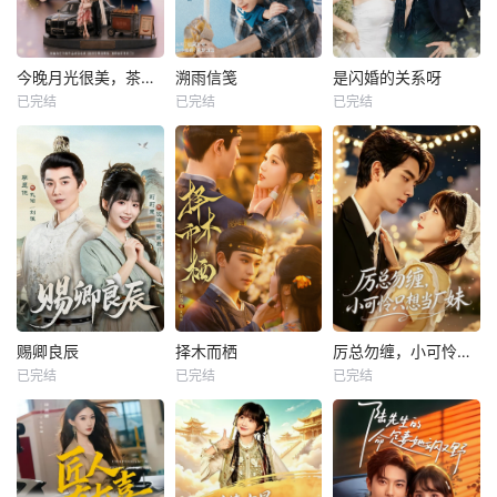
今晚月光很美，茶香四溢
溯雨信笺
是闪婚的关系呀
已完结
已完结
已完结
赐卿良辰
择木而栖
厉总勿缠，小可怜只想当厂妹
已完结
已完结
已完结