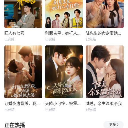
匠人有七喜
别惹吉星，她打人专打脸
陆先生的命定妻她飒又野
已完结
已完结
已完结
订婚夜遭背叛，我转身嫁顶级大佬
天降小可怜，被霍爷宠上天
陆总，余生温柔予我
已完结
已完结
已完结
正在热播
更多