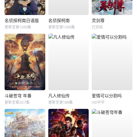
名侦探柯南日语版
名侦探柯南
灵剑尊
更新至第1269集
更新至第1269集
已完结
斗破苍穹 年番
凡人修仙传
爱情可以分割吗
更新至第207集
更新至第186集
HD中字