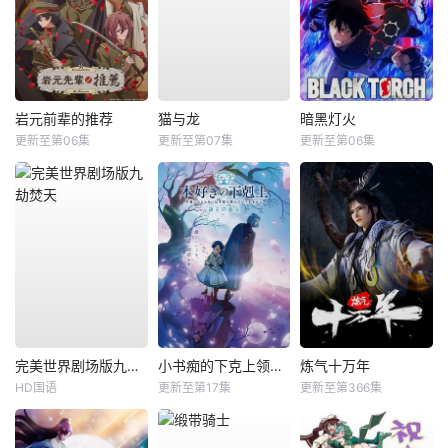
岩元前辈的推荐
猫与龙
暗黑灯火
更新至第06集
更新至第07集
更新至第06集
完美世界剧场版九劫焚天
小书痴的下克上领主的养女
炼气十万年
HD国语
更新至第17集
更新至第366集