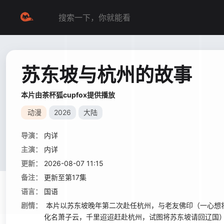
苏东坡与杭州的故事
本片由茶杯狐cupfox提供播放
动漫
2026
大陆
导演：
内详
主演：
内详
更新：
2026-08-07 11:15
备注：
更新至第17集
语言：
国语
剧情：
本片以苏东坡晚年第二次赴任杭州，与老友佛印（一心想
化名萧子云，千里迢迢赶赴杭州，试图将苏东坡请回辽国）