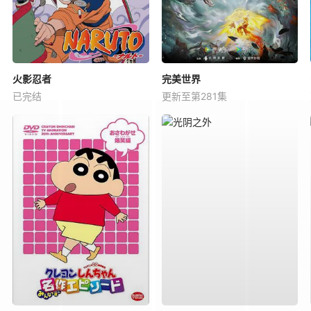
火影忍者
完美世界
已完结
更新至第281集