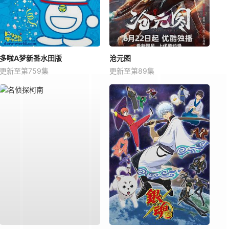
多啦A梦新番水田版
沧元图
更新至第759集
更新至第89集