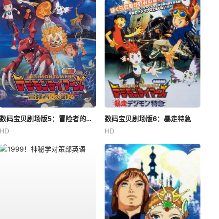
数码宝贝剧场版5：冒险者的战斗
数码宝贝剧场版6：暴走特急
HD
HD