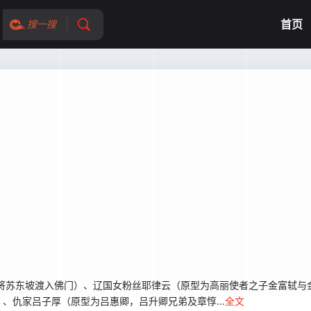
首页
搜一搜
将苏东坡渡入佛门）、辽国女粉丝耶律云（原型为高丽使者之子金富轼与
、仇家吕子厚（原型为吕惠卿，吕升卿兄弟及章惇...
全文