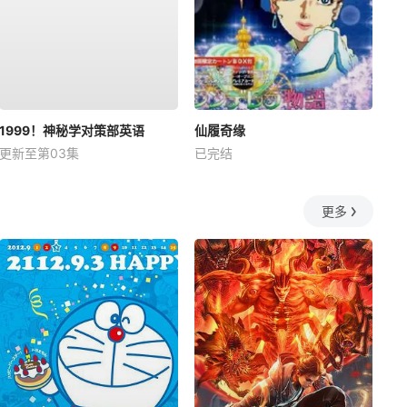
1999！神秘学对策部英语
仙履奇缘
更新至第03集
已完结
更多