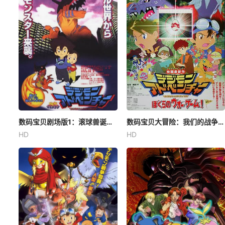
数码宝贝剧场版1：滚球兽诞生之谜
数码宝贝大冒险：我们的战争游戏！
HD
HD