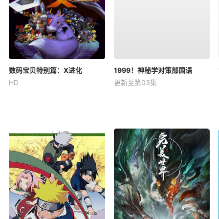
数码宝贝特别篇：X进化
1999！神秘学对策部国语
HD
更新至第03集