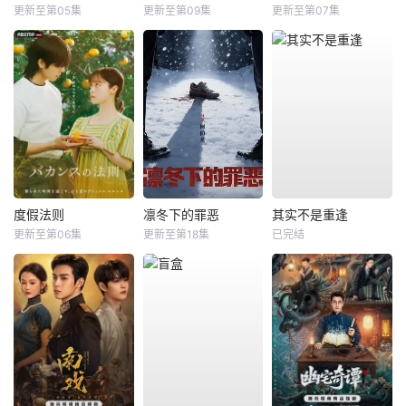
更新至第05集
更新至第09集
更新至第07集
度假法则
凛冬下的罪恶
其实不是重逢
更新至第06集
更新至第18集
已完结