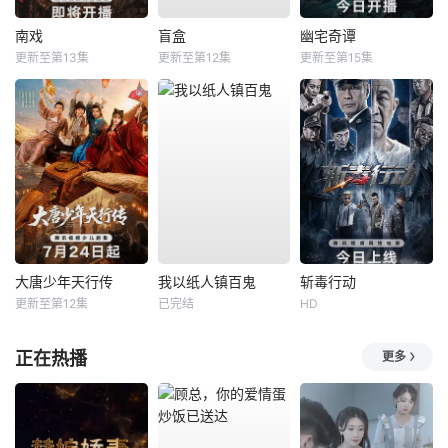
南戏
盲盒
幽宅奇谭
更新至第13集
更新至第12集
更新至第15集
大唐少年天行传
我以纸人镇百鬼
斩毒行动
更新至第12集
已完结
HD
正在热播
更多