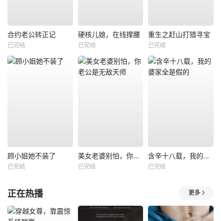
合约老公转正记
硬核儿媳，在线撑腰
重生之赶山打猎寻宝
已完结
已完结
已完结
顾小姐她不装了
美女老婆别怕，你老公是无敌天师
含辛十八载，我的婆家全是假的
已完结
已完结
已完结
正在热播
更多