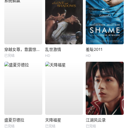
穿越女尊，靠震惊系统躺赢
乱世激情
羞耻2011
已完结
HD
HD
盛夏芬德拉
天降福星
江湖风云录
已完结
已完结
已完结