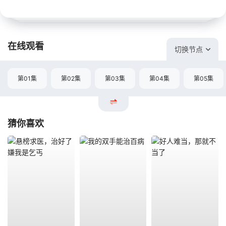
在线观看
切换节点
第01集
第02集
第03集
第04集
第05集
猜你喜欢