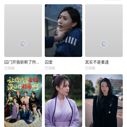
囚门开我斩断了所有阴谋
囚爱
其实不是重逢
已完结
已完结
已完结