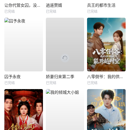
让你代管女囚，没让你称帝啊
逍遥赘婿
兵王的都市生活
已完结
已完结
已完结
囚予永夜
娇妻归来第二季
八零倒爷：我的供销社能跨时空
已完结
已完结
已完结