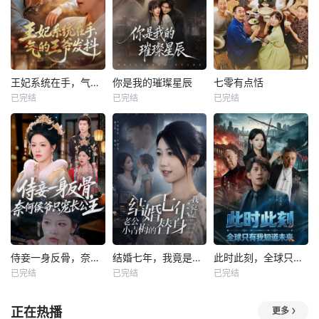
王妃系统在手，气的王爷发抖
你是我的璀璨星辰
七零有点恬
已完结
已完结
已完结
侍妾一身反骨，奈何侯爷只宠长公主
结婚七年，我竟是老公小青梅的替身
此时此刻，全球只有我知道未来
已完结
已完结
已完结
正在热播
更多