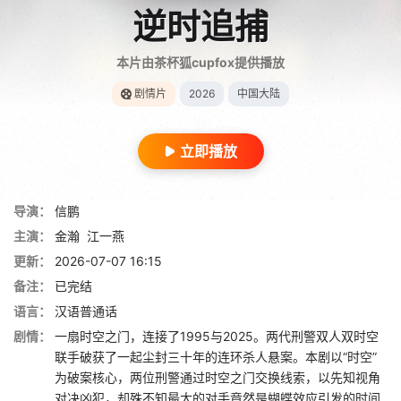
逆时追捕
本片由茶杯狐cupfox提供播放
剧情片
2026
中国大陆
立即播放
导演：
信鹏
主演：
金瀚
江一燕
更新：
2026-07-07 16:15
备注：
已完结
语言：
汉语普通话
剧情：
一扇时空之门，连接了1995与2025。两代刑警双人双时空
联手破获了一起尘封三十年的连环杀人悬案。本剧以“时空”
为破案核心，两位刑警通过时空之门交换线索，以先知视角
对决凶犯，却殊不知最大的对手竟然是蝴蝶效应引发的时间