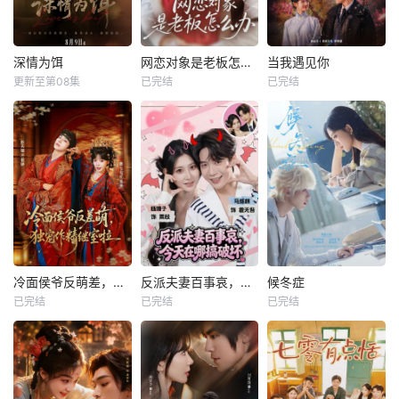
深情为饵
网恋对象是老板怎么办
当我遇见你
更新至第08集
已完结
已完结
冷面侯爷反萌差，独宠作精继室啦
反派夫妻百事哀，今天在哪搞破坏
候冬症
已完结
已完结
已完结