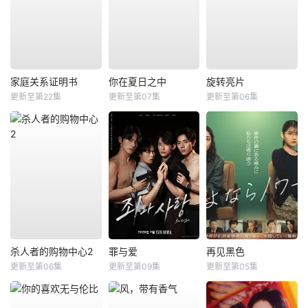
家庭关系证明书
你在夏日之中
旋转亮片
更新至第22集
更新至第07集
更新至第06集
杀人者的购物中心2
罪与爱
再见黑色
更新至第06集
更新至第09集
更新至第05集