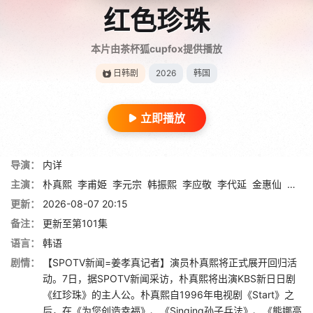
红色珍珠
本片由茶杯狐cupfox提供播放
日韩剧
2026
韩国
立即播放
导演：
内详
主演：
朴真熙
李甫姫
李元宗
韩振熙
李应敬
李代延
金惠仙
金宣
更新：
2026-08-07 20:15
备注：
更新至第101集
语言：
韩语
剧情：
【SPOTV新闻=姜孝真记者】演员朴真熙将正式展开回归活
动。7日，据SPOTV新闻采访，朴真熙将出演KBS新日日剧
《红珍珠》的主人公。朴真熙自1996年电视剧《Start》之
后，在《为您创造幸福》、《Singing孙子兵法》、《熊娜高