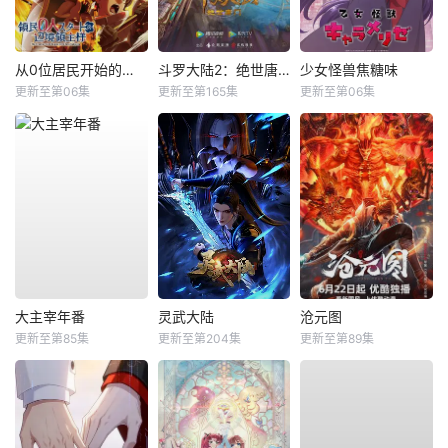
从0位居民开始的边境领主大人
斗罗大陆2：绝世唐门
少女怪兽焦糖味
更新至第06集
更新至第165集
更新至第06集
大主宰年番
灵武大陆
沧元图
更新至第85集
更新至第204集
更新至第89集