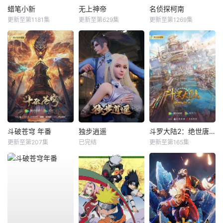
蜡笔小新
无上神帝
名侦探柯南
更新至第1181集
更新至第629集
更新至第1269集
斗破苍穹 年番
独步逍遥
斗罗大陆2：绝世唐门
更新至第207集
已完结
更新至第165集