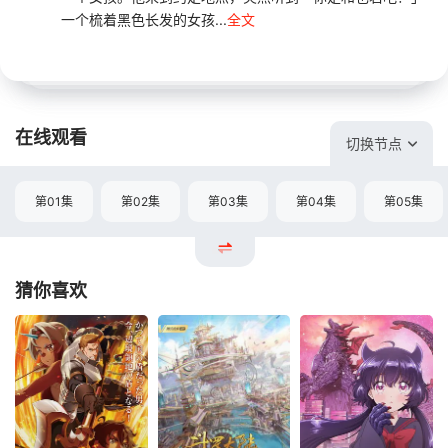
一个梳着黑色长发的女孩...
全文
在线观看
切换节点
第01集
第02集
第03集
第04集
第05集
猜你喜欢