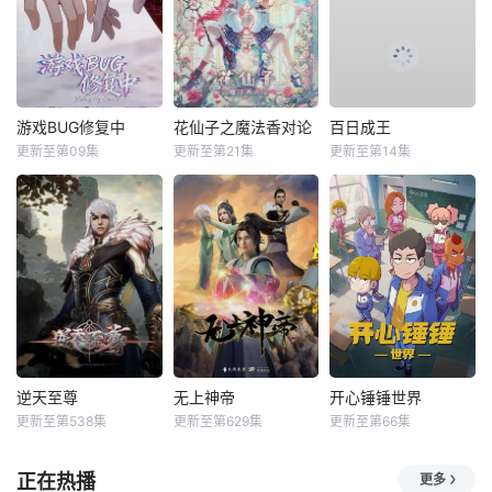
游戏BUG修复中
花仙子之魔法香对论
百日成王
更新至第09集
更新至第21集
更新至第14集
逆天至尊
无上神帝
开心锤锤世界
更新至第538集
更新至第629集
更新至第66集
正在热播
更多