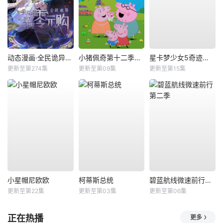
动态漫画·全民诡异：开局掌握零元购
小猪佩奇第十二季国语
星卡梦少女5奇迹绽放
更新至第274集
更新至第09集
更新至第15集
小星帽尼欧欧
柯蒂斯总统
碧蓝航线微速前行第二季
更新至第22集
更新至第03集
更新至第06集
正在热播
更多