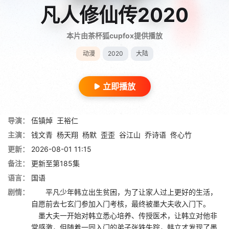
凡人修仙传2020
本片由茶杯狐cupfox提供播放
动漫
2020
大陆
立即播放
导演：
伍镇焯
王裕仁
主演：
钱文青
杨天翔
杨默
歪歪
谷江山
乔诗语
佟心竹
更新：
2026-08-01 11:15
备注：
更新至第185集
语言：
国语
剧情：
平凡少年韩立出生贫困，为了让家人过上更好的生活，
自愿前去七玄门参加入门考核，最终被墨大夫收入门下。
墨大夫一开始对韩立悉心培养、传授医术，让韩立对他非
常感激，但随着一同入门的弟子张铁失踪，韩立才发现了墨