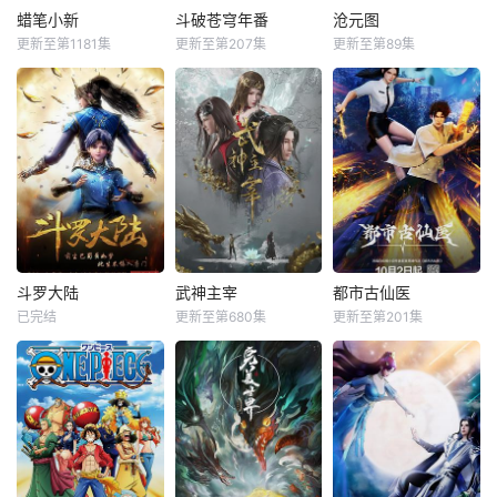
蜡笔小新
斗破苍穹年番
沧元图
更新至第1181集
更新至第207集
更新至第89集
斗罗大陆
武神主宰
都市古仙医
已完结
更新至第680集
更新至第201集