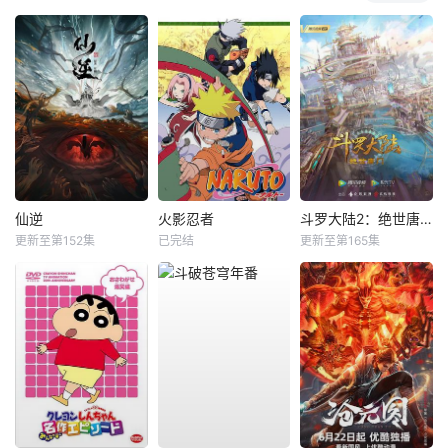
仙逆
火影忍者
斗罗大陆2：绝世唐门
更新至第152集
已完结
更新至第165集