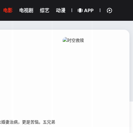
电影
电视剧
综艺
动漫
APP
未婚妻治病，更是苦恼。五兄弟