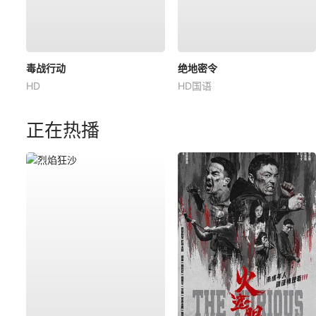
毒战行动
绝地密令
HD
HD国语
正在热播