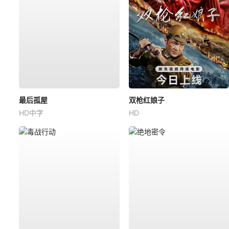
最后孤屋
双枪红娘子
HD中字
HD