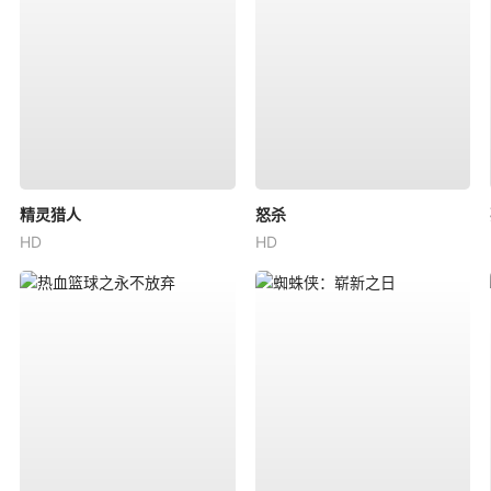
精灵猎人
怒杀
HD
HD