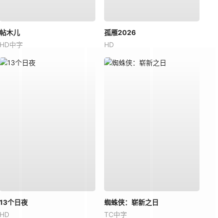
帖木儿
孤雁2026
HD中字
HD
13个日夜
蜘蛛侠：崭新之日
HD
TC中字