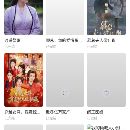
逍遥赘婿
顾总，你的爱情蛋炒饭已送达
慕总夫人带娃跑
已完结
已完结
已完结
穿越女尊，靠震惊系统躺赢
散尽亿万家产
阎王医婿
已完结
已完结
已完结