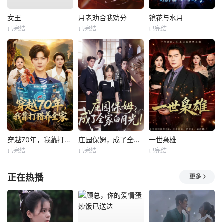
女王
月老劝合我劝分
镜花与水月
已完结
已完结
已完结
穿越70年，我靠打猎养全家
庄园保姆，成了全家白月光
一世枭雄
已完结
已完结
已完结
正在热播
更多