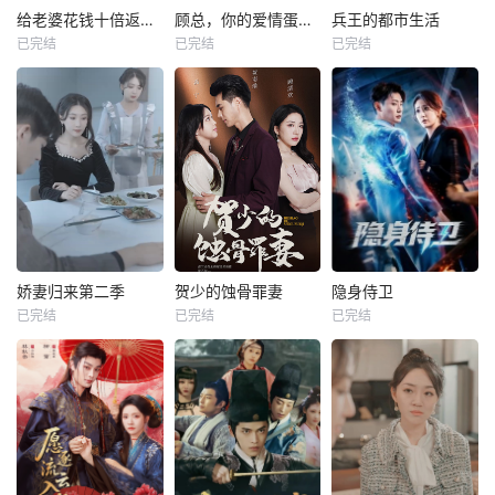
给老婆花钱十倍返利，我富可敌国
顾总，你的爱情蛋炒饭已送达
兵王的都市生活
已完结
已完结
已完结
娇妻归来第二季
贺少的蚀骨罪妻
隐身侍卫
已完结
已完结
已完结