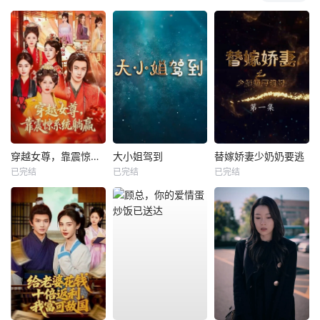
穿越女尊，靠震惊系统躺赢
大小姐驾到
替嫁娇妻少奶奶要逃
已完结
已完结
已完结