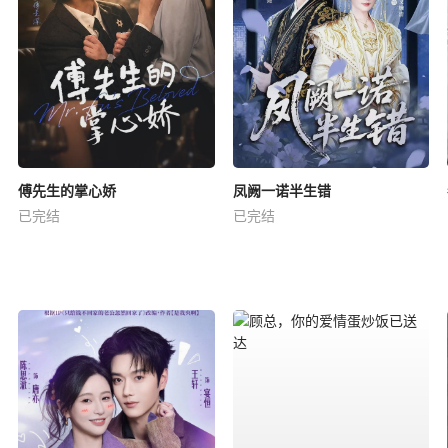
傅先生的掌心娇
凤阙一诺半生错
已完结
已完结