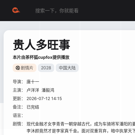
贵人多旺事
本片由茶杯狐cupfox提供播放
剧情片
2028
中国大陆
导演：
唐十一
主演：
卢洋洋
潘毅鸿
更新：
2026-07-12 14:15
备注：
已完结
语言：
剧情：
现代金融才女李青青一朝穿越古代，成为车骑将军潘阳的
李沐颜竟然才是李家真千金。面对双重背弃，暗中执掌天下