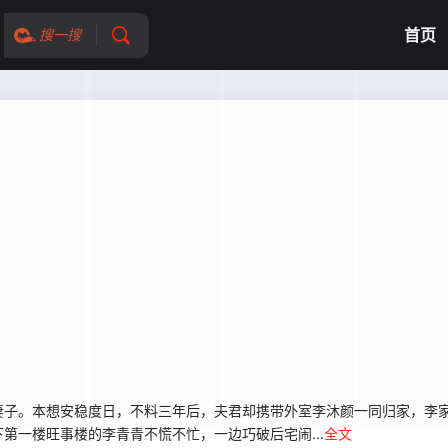
首页
搜一搜
妻子。本想安稳度日，不料三年后，夫君却携带外室李沐颜一同归家，李
第一楼旺事楼的李青青不慌不忙，一边巧破后宅闹...
全文