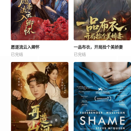
愿逐流云入卿怀
一品布衣，开局捡个美娇妻
已完结
已完结