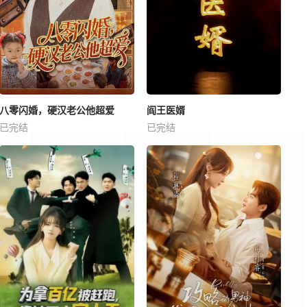
八零闪婚，硬汉老公他超爱
阎王医婿
已完结
已完结