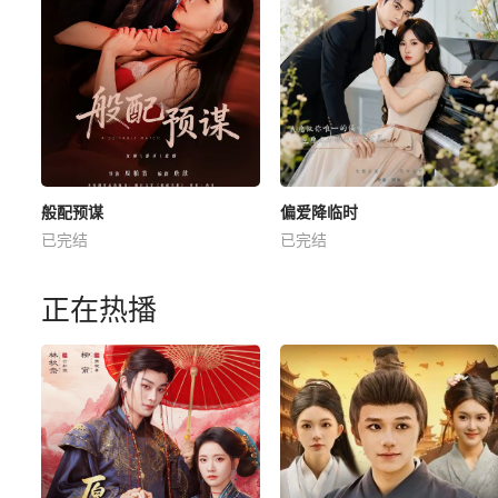
般配预谋
偏爱降临时
已完结
已完结
正在热播