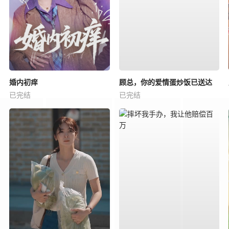
婚内初痒
顾总，你的爱情蛋炒饭已送达
已完结
已完结