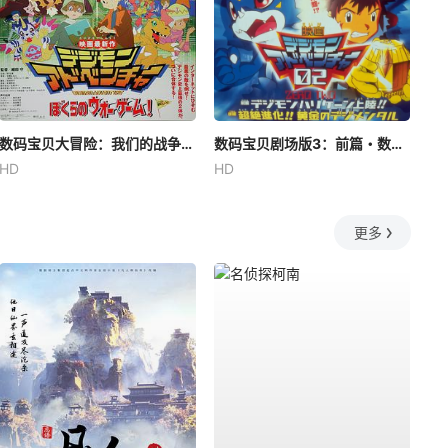
数码宝贝大冒险：我们的战争游戏！
数码宝贝剧场版3：前篇・数码兽飓风登陆！！后篇・超绝进化！
HD
HD
更多