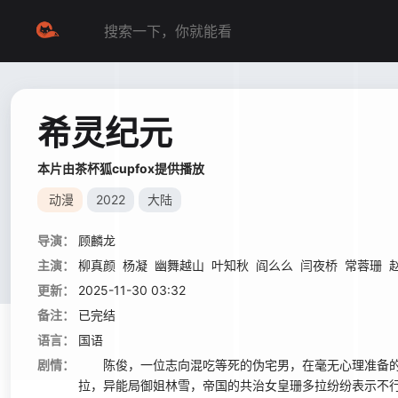
希灵纪元
本片由茶杯狐cupfox提供播放
动漫
2022
大陆
导演：
顾麟龙
主演：
柳真颜
杨凝
幽舞越山
叶知秋
阎么么
闫夜桥
常蓉珊
更新：
2025-11-30 03:32
备注：
已完结
语言：
国语
剧情：
陈俊，一位志向混吃等死的伪宅男，在毫无心理准备的
拉，异能局御姐林雪，帝国的共治女皇珊多拉纷纷表示不行