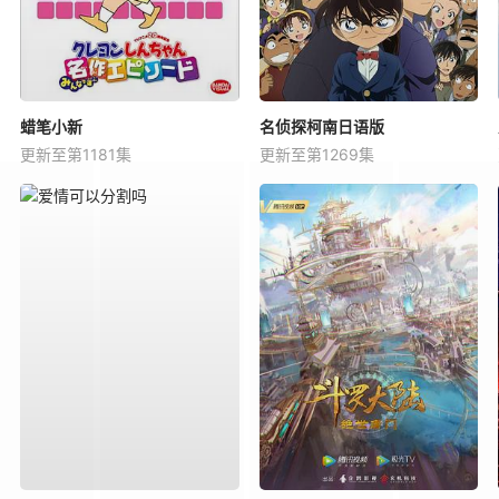
蜡笔小新
名侦探柯南日语版
更新至第1181集
更新至第1269集