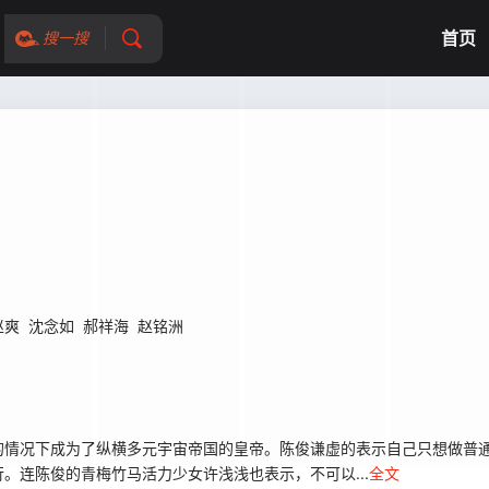
首页
搜一搜
赵爽
沈念如
郝祥海
赵铭洲
情况下成为了纵横多元宇宙帝国的皇帝。陈俊谦虚的表示自己只想做普通
。连陈俊的青梅竹马活力少女许浅浅也表示，不可以...
全文