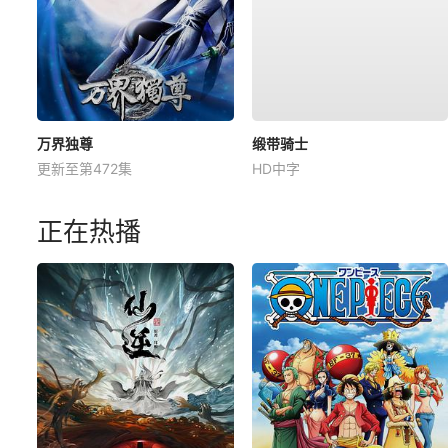
万界独尊
缎带骑士
更新至第472集
HD中字
正在热播