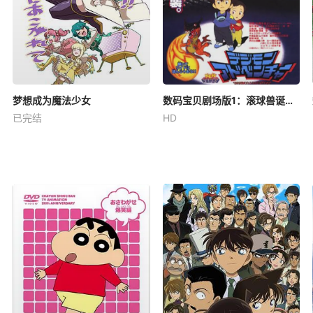
梦想成为魔法少女
数码宝贝剧场版1：滚球兽诞生之谜
已完结
HD