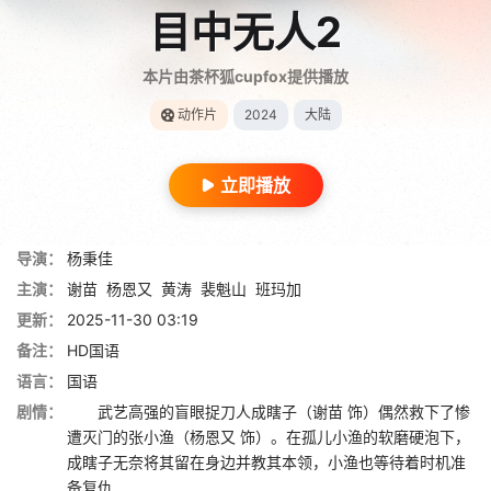
目中无人2
本片由茶杯狐cupfox提供播放
动作片
2024
大陆
立即播放
导演：
杨秉佳
主演：
谢苗
杨恩又
黄涛
裴魁山
班玛加
更新：
2025-11-30 03:19
备注：
HD国语
语言：
国语
剧情：
武艺高强的盲眼捉刀人成瞎子（谢苗 饰）偶然救下了惨
遭灭门的张小渔（杨恩又 饰）。在孤儿小渔的软磨硬泡下，
成瞎子无奈将其留在身边并教其本领，小渔也等待着时机准
备复仇……