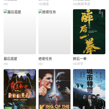
HD
HD国语
HD国语|粤语
最后孤屋
绝密任务
醉后一拳
HD
HD
HD中字