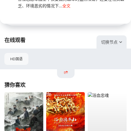
乏、环境恶劣的情况下...
全文
在线观看
切换节点
HD国语
猜你喜欢