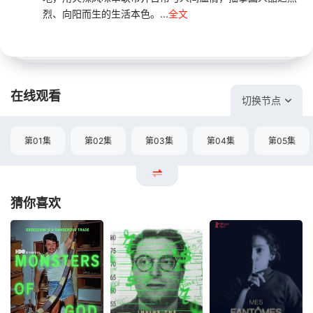
烈、向阳而生的生活本色。...
全文
在线观看
切换节点
第01集
第02集
第03集
第04集
第05集
猜你喜欢