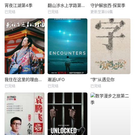
宵夜江湖第4季
翻山涉水上学路第一季
守护解放西·探案季
已完结
已完结
更新至第09集
我住在这里的理由第二季
邂逅UFO
“字”从遇见你
已完结
已完结
已完结