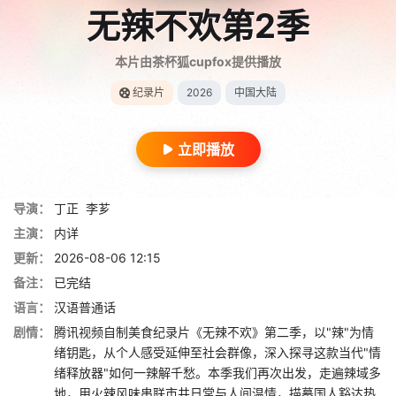
无辣不欢第2季
本片由茶杯狐cupfox提供播放
纪录片
2026
中国大陆
立即播放
导演：
丁正
李芗
主演：
内详
更新：
2026-08-06 12:15
备注：
已完结
语言：
汉语普通话
剧情：
腾讯视频自制美食纪录片《无辣不欢》第二季，以"辣"为情
绪钥匙，从个人感受延伸至社会群像，深入探寻这款当代"情
绪释放器"如何一辣解千愁。本季我们再次出发，走遍辣域多
地，用火辣风味串联市井日常与人间温情，描摹国人豁达热