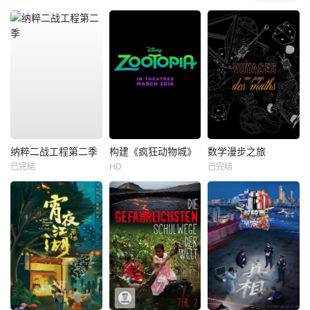
纳粹二战工程第二季
构建《疯狂动物城》
数学漫步之旅
已完结
HD
已完结