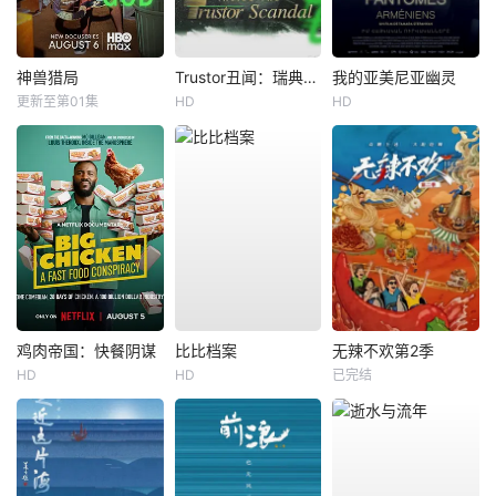
神兽猎局
Trustor丑闻：瑞典金融案内幕
我的亚美尼亚幽灵
更新至第01集
HD
HD
鸡肉帝国：快餐阴谋
比比档案
无辣不欢第2季
HD
HD
已完结