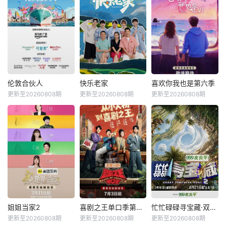
伦敦合伙人
快乐老家
喜欢你我也是第六季
更新至20260808期
更新至20260808期
更新至20260808期
姐姐当家2
喜剧之王单口季第三季
忙忙碌碌寻宝藏·双人成行季
更新至20260808期
更新至20260808期
更新至20260808期