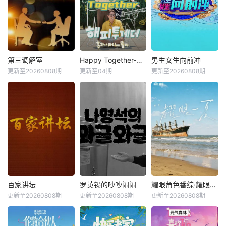
第三调解室
Happy Together-不是一个人真好
男生女生向前冲
更新至20260808期
更新至04期
更新至20260808期
百家讲坛
罗英锡的吵吵闹闹
耀眼角色番综·耀眼一夏
更新至20260808期
更新至20260808期
更新至20260808期