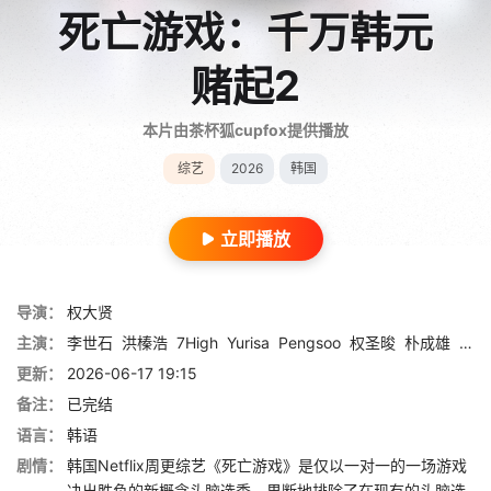
死亡游戏：千万韩元
赌起2
本片由茶杯狐cupfox提供播放
综艺
2026
韩国
立即播放
导演：
权大贤
主演：
李世石
洪榛浩
7High
Yurisa
Pengsoo
权圣晙
朴成雄
张东
更新：
2026-06-17 19:15
备注：
已完结
语言：
韩语
剧情：
韩国Netflix周更综艺《死亡游戏》是仅以一对一的一场游戏
决出胜负的新概念头脑选秀。果断地排除了在现有的头脑选