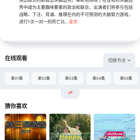
秀中成为主要趣味要素的政治和联合，出演者们将参与包括
战略、下注、背诵、推理在内的不可预测的大脑智力游戏，
进行1次一对一的死亡比...
全文
在线观看
切换节点
第01集
第02集
第03集
第04集
第05集
猜你喜欢