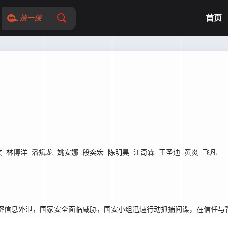
首页
搜一搜
文
林博洋
潘斌龙
姚安娜
段奕宏
陈明昊
江奇霖
王圣迪
黄炎
飞凡
密信息外泄，国家安全面临威胁，国安小组迅速行动抓捕间谍，在信任与