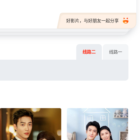
好影片，与好朋友一起分享
线路二
线路一