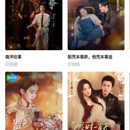
南洋往事
姐凭本事胖，他凭本事追
已完结
已完结