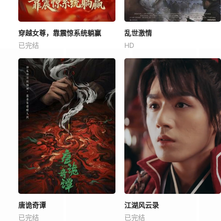
穿越女尊，靠震惊系统躺赢
乱世激情
已完结
HD
唐诡奇谭
江湖风云录
已完结
已完结