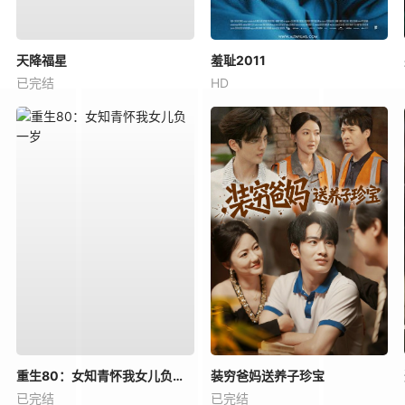
天降福星
羞耻2011
已完结
HD
重生80：女知青怀我女儿负一岁
装穷爸妈送养子珍宝
已完结
已完结