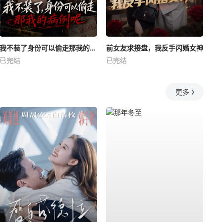
我不装了身份可以偷走那我的病例呢
前女友求接盘，我反手闪婚女神
已完结
已完结
更多