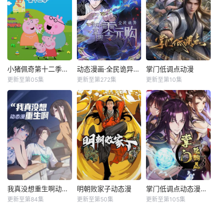
小猪佩奇第十二季国语
动态漫画·全民诡异：开局掌握零元购
掌门低调点动漫
更新至第05集
更新至第272集
更新至第10集
我真没想重生啊动态漫
明朝败家子动态漫
掌门低调点动态漫第三季动态漫
更新至第84集
更新至第50集
更新至第105集