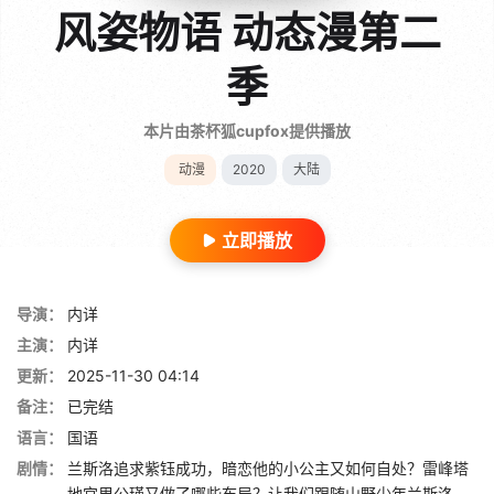
风姿物语 动态漫第二
季
本片由茶杯狐cupfox提供播放
动漫
2020
大陆
立即播放
导演：
内详
主演：
内详
更新：
2025-11-30 04:14
备注：
已完结
语言：
国语
剧情：
兰斯洛追求紫钰成功，暗恋他的小公主又如何自处？雷峰塔
地宫里公瑾又做了哪些布局？让我们跟随山野少年兰斯洛，