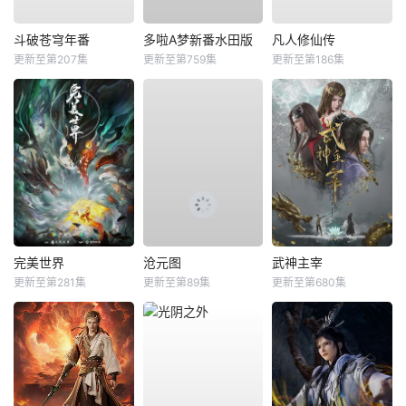
斗破苍穹年番
多啦A梦新番水田版
凡人修仙传
更新至第207集
更新至第759集
更新至第186集
完美世界
沧元图
武神主宰
更新至第281集
更新至第89集
更新至第680集