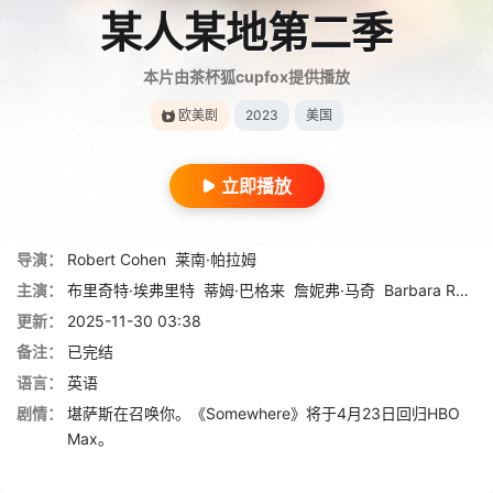
某人某地第二季
本片由茶杯狐cupfox提供播放
欧美剧
2023
美国
立即播放
导演：
Robert Cohen
莱南·帕拉姆
主演：
布里奇特·埃弗里特
蒂姆·巴格来
詹妮弗·马奇
Barbara Robertson
更新：
2025-11-30 03:38
备注：
已完结
语言：
英语
剧情：
堪萨斯在召唤你。《Somewhere》将于4月23日回归HBO
Max。