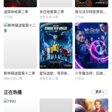
谜探休格第二季
末日地堡第三季
我与沃尔特家男孩的生活第三季
已完结
更新至第06集
已完结
断林镇谜案第十二季
星际迷航：奇异新世界第四季
少年魔法师：后继者第三季
更新至第02集
更新至第03集
已完结
正在热播
更多