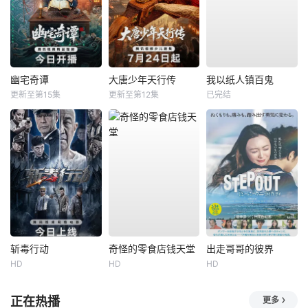
幽宅奇谭
大唐少年天行传
我以纸人镇百鬼
更新至第15集
更新至第12集
已完结
斩毒行动
奇怪的零食店钱天堂
出走哥哥的彼界
HD
HD
HD
正在热播
更多