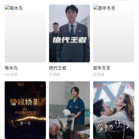
啄木鸟
绝代王者
那年冬至
HD中字
已完结
已完结