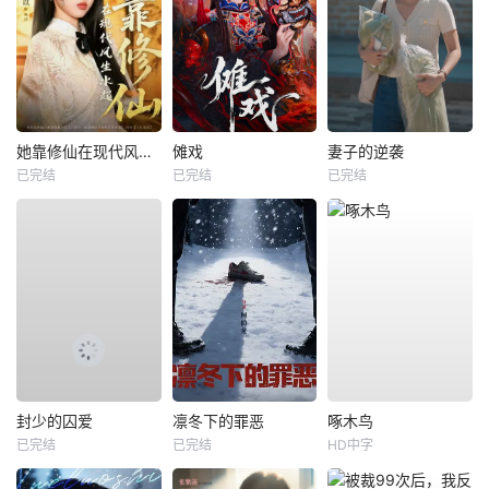
她靠修仙在现代风生水起
傩戏
妻子的逆袭
已完结
已完结
已完结
封少的囚爱
凛冬下的罪恶
啄木鸟
已完结
已完结
HD中字