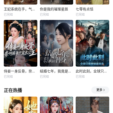
王妃系统在手，气的王爷发抖
你是我的璀璨星辰
七零有点恬
已完结
已完结
已完结
侍妾一身反骨，奈何侯爷只宠长公主
结婚七年，我竟是老公小青梅的替身
此时此刻，全球只有我知道未来
已完结
已完结
已完结
正在热播
更多