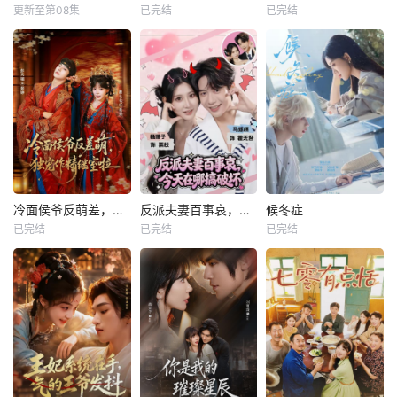
更新至第08集
已完结
已完结
冷面侯爷反萌差，独宠作精继室啦
反派夫妻百事哀，今天在哪搞破坏
候冬症
已完结
已完结
已完结