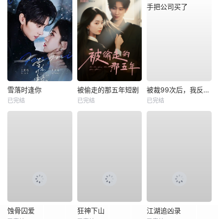
雪落时逢你
被偷走的那五年短剧
被裁99次后，我反手把公司买了
已完结
已完结
已完结
蚀骨囚爱
狂神下山
江湖追凶录