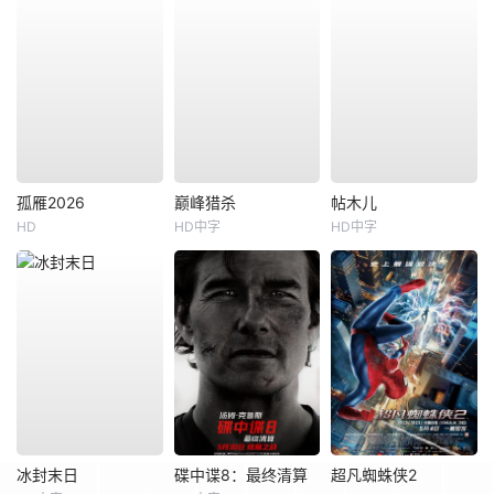
孤雁2026
巅峰猎杀
帖木儿
HD
HD中字
HD中字
冰封末日
碟中谍8：最终清算
超凡蜘蛛侠2