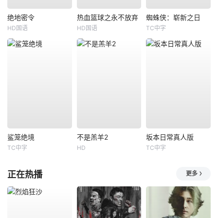
绝地密令
热血篮球之永不放弃
蜘蛛侠：崭新之日
HD国语
HD国语
TC中字
鲨笼绝境
不是羔羊2
坂本日常真人版
TC中字
HD
TC中字
正在热播
更多