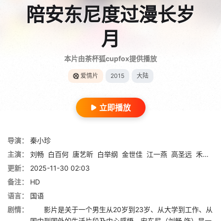
陪安东尼度过漫长岁
月
本片由茶杯狐cupfox提供播放
爱情片
2015
大陆
立即播放
导演：
秦小珍
主演：
刘畅
白百何
唐艺昕
白举纲
金世佳
江一燕
高圣远
禾浩辰
更新：
2025-11-30 02:03
备注：
HD
语言：
国语
剧情：
影片是关于一个男生从20岁到23岁、从大学到工作、从
国内到国外的生活片段及内心感悟。安东尼（刘畅 饰）是一