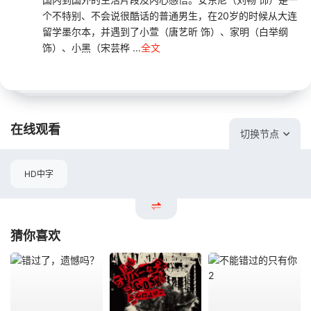
个不特别、不会说很酷话的普通男生，在20岁的时候从大连
留学墨尔本，并遇到了小萱（唐艺昕 饰）、家明（白举纲
饰）、小黑（宋芸桦 ...
全文
在线观看
切换节点
HD中字
猜你喜欢