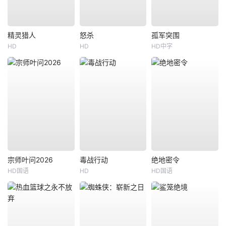
精灵猎人
怒杀
孤军突围
HD
HD
HD中字
宗师叶问2026
毒战行动
绝地密令
HD国语
HD
HD国语