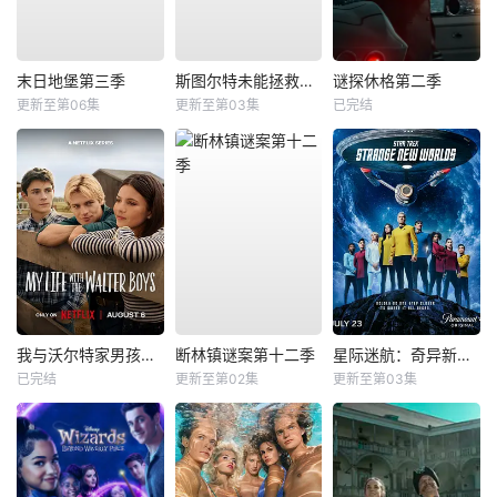
末日地堡第三季
斯图尔特未能拯救宇宙
谜探休格第二季
更新至第06集
更新至第03集
已完结
我与沃尔特家男孩的生活第三季
断林镇谜案第十二季
星际迷航：奇异新世界第四季
已完结
更新至第02集
更新至第03集