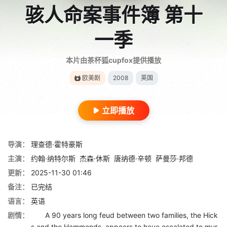
骇人命案事件簿 第十
一季
本片由茶杯狐cupfox提供播放
欧美剧
2008
英国
立即播放
导演：
理查德·霍特豪斯
主演：
约翰·纳特尔斯
杰森·休斯
唐纳德·辛顿
萨曼莎·邦德
更新：
2025-11-30 01:46
备注：
已完结
语言：
英语
剧情：
A 90 years long feud between two families, the Hick
s and the Hammonds, appears to have escalated to mur